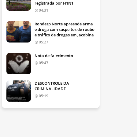
registrada por H1N1
04:31
Rondesp Norte apreende arma
e droga com suspeitos de roubo
e tráfico de drogas em Jacobina
05:27
Nota de falecimento
05:47
DESCONTROLE DA
CRIMINALIDADE
05:19