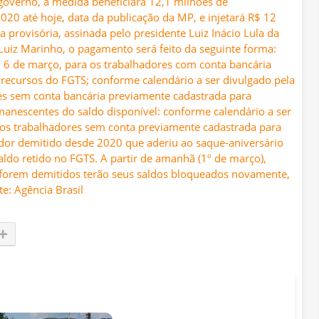
governo, a medida beneficiará 12,1 milhões de
020 até hoje, data da publicação da MP, e injetará R$ 12
provisória, assinada pelo presidente Luiz Inácio Lula da
 Luiz Marinho, o pagamento será feito da seguinte forma:
m 6 de março, para os trabalhadores com conta bancária
recursos do FGTS; conforme calendário a ser divulgado pela
es sem conta bancária previamente cadastrada para
anescentes do saldo disponível: conforme calendário a ser
 os trabalhadores sem conta previamente cadastrada para
dor demitido desde 2020 que aderiu ao saque-aniversário
aldo retido no FGTS. A partir de amanhã (1º de março),
 forem demitidos terão seus saldos bloqueados novamente,
e: Agência Brasil