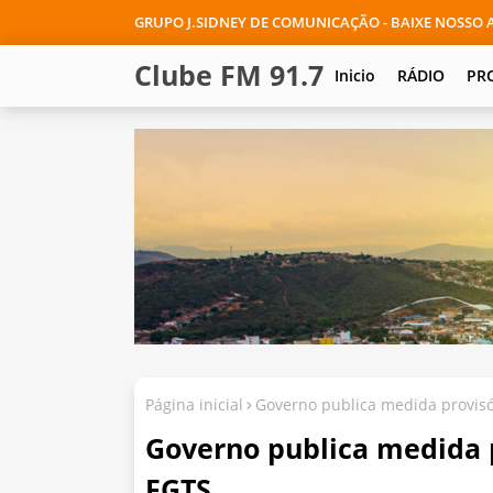
GRUPO J.SIDNEY DE COMUNICAÇÃO - BAIXE NOSSO A
Clube FM 91.7
Inicio
RÁDIO
PR
Página inicial
Governo publica medida provisó
Governo publica medida p
FGTS