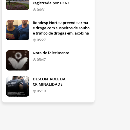
registrada por H1N1
04:31
Rondesp Norte apreende arma
e droga com suspeitos de roubo
e tráfico de drogas em Jacobina
05:27
Nota de falecimento
05:47
DESCONTROLE DA
CRIMINALIDADE
05:19