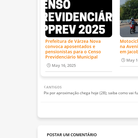
Prefeitura de Várzea Nova
Motocicl
convoca aposentados e
na Aveni
pensionistas para o Censo
em Jaco
Previdenciário Municipal
May 1
May 16, 2025
ANTIGOS
Pix por aproximação chega hoje (28); saiba como vai f
POSTAR UM COMENTÁRIO