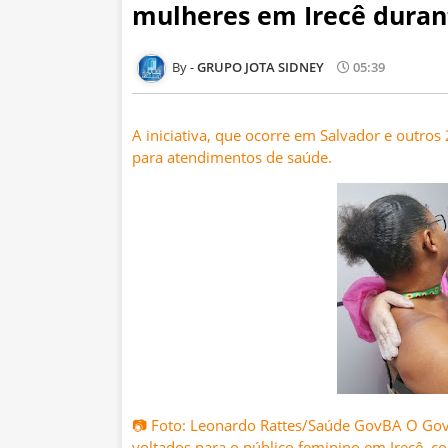
mulheres em Irecê duran
GRUPO JOTA SIDNEY
05:39
A iniciativa, que ocorre em Salvador e outros
para atendimentos de saúde.
📷 Foto: Leonardo Rattes/Saúde GovBA O Gove
voltados para o público feminino em Irecê, c