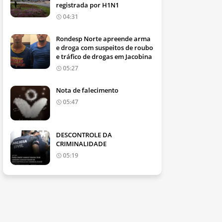
registrada por H1N1
04:31
Rondesp Norte apreende arma
e droga com suspeitos de roubo
e tráfico de drogas em Jacobina
05:27
Nota de falecimento
05:47
DESCONTROLE DA
CRIMINALIDADE
05:19