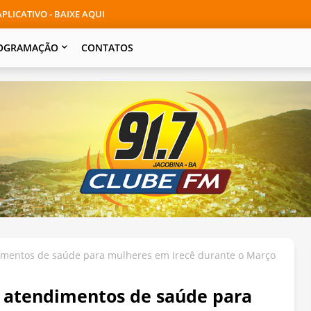
PLICATIVO - BAIXE AQUI
OGRAMAÇÃO
CONTATOS
imentos de saúde para mulheres em Irecê durante o Março
 atendimentos de saúde para