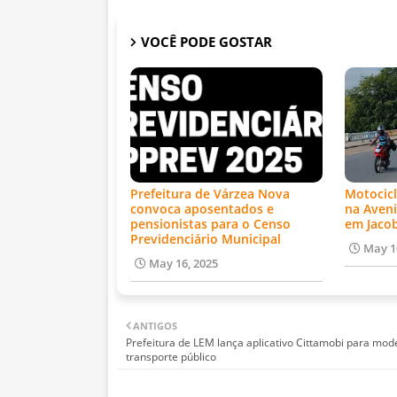
VOCÊ PODE GOSTAR
Prefeitura de Várzea Nova
Motocicl
convoca aposentados e
na Aveni
pensionistas para o Censo
em Jaco
Previdenciário Municipal
May 1
May 16, 2025
ANTIGOS
Prefeitura de LEM lança aplicativo Cittamobi para mod
transporte público