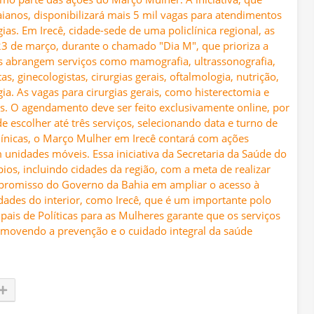
ianos, disponibilizará mais 5 mil vagas para atendimentos
ias. Em Irecê, cidade-sede de uma policlínica regional, as
 23 de março, durante o chamado "Dia M", que prioriza a
s abrangem serviços como mamografia, ultrassonografia,
, ginecologistas, cirurgias gerais, oftalmologia, nutrição,
ia. As vagas para cirurgias gerais, como histerectomia e
is. O agendamento deve ser feito exclusivamente online, por
e escolher até três serviços, selecionando data e turno de
clínicas, o Março Mulher em Irecê contará com ações
 unidades móveis. Essa iniciativa da Secretaria da Saúde do
ios, incluindo cidades da região, com a meta de realizar
mpromisso do Governo da Bahia em ampliar o acesso à
ades do interior, como Irecê, que é um importante polo
ipais de Políticas para as Mulheres garante que os serviços
omovendo a prevenção e o cuidado integral da saúde