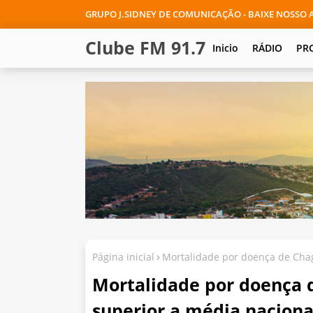
GRUPO J.SIDNEY DE COMUNICAÇÃO - BAIXE NOSSO A
Clube FM 91.7
Inicio
RÁDIO
PR
Página inicial
Mortalidade por doença de Chag
Mortalidade por doença d
superior a média naciona