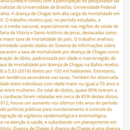
ahia (Uneb) e contou com a participação do pesquisador da
cialistas da Universidade de Brasília, Universidade Federal
Bahia. A doença de Chagas tem alta carga de mortalidade em
il. O trabalho revelou que, no período estudado, a
or à média nacional, especialmente nas regiões de saúde de
Maria da Vitória e Santo Antônio de Jesus, destacadas como
a maior taxa de mortalidade do país. O trabalho analisou
nfermidade usando dados do Sistema de Informações sobre
mpararam a taxa de mortalidade por doença de Chagas como
aração de óbito, padronizada por idade e macrorregião de
taxa de mortalidade por doença de Chagas na Bahia revelou
) a 5,33 (2018) óbitos por 100 mil habitantes. Entretanto,
ram tendência ascendente nas taxas. Também foi observada
dade entre indivíduos com idade maior ou igual a 70 anos e
e entre mulheres. Do total de óbitos, quase 80% tiveram a
 cardíacas foram relatadas em cerca de 85% destes óbitos.
012, houve um aumento nos últimos três anos do período
nda políticas públicas para monitoramento e controle da
tegração de vigilância epidemiológica e entomológica,
ia na atenção à saúde, e subsidiando um planejamento em
rritório. Doença de Chagas A doença de Chagas é uma doença