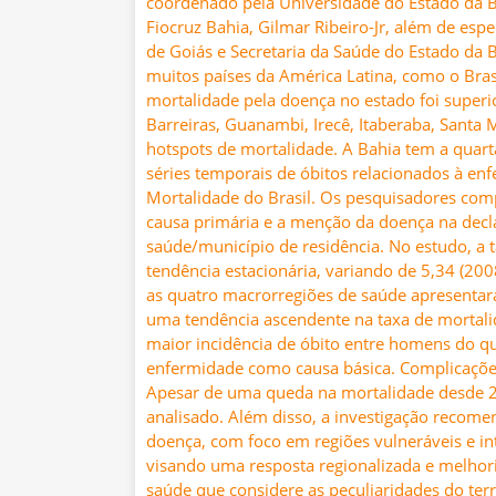
coordenado pela Universidade do Estado da B
Fiocruz Bahia, Gilmar Ribeiro-Jr, além de espe
de Goiás e Secretaria da Saúde do Estado da 
muitos países da América Latina, como o Bras
mortalidade pela doença no estado foi superi
Barreiras, Guanambi, Irecê, Itaberaba, Santa 
hotspots de mortalidade. A Bahia tem a quart
séries temporais de óbitos relacionados à e
Mortalidade do Brasil. Os pesquisadores co
causa primária e a menção da doença na decl
saúde/município de residência. No estudo, a 
tendência estacionária, variando de 5,34 (2008
as quatro macrorregiões de saúde apresenta
uma tendência ascendente na taxa de mortali
maior incidência de óbito entre homens do qu
enfermidade como causa básica. Complicações
Apesar de uma queda na mortalidade desde 2
analisado. Além disso, a investigação recome
doença, com foco em regiões vulneráveis e in
visando uma resposta regionalizada e melhor
saúde que considere as peculiaridades do te