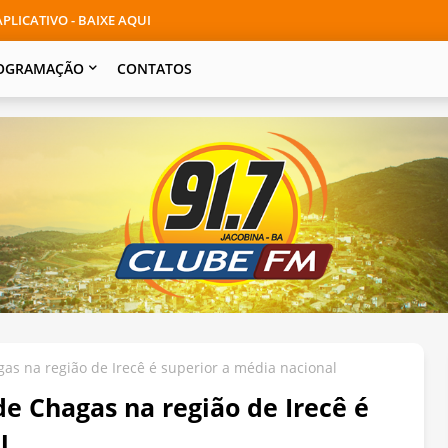
PLICATIVO - BAIXE AQUI
OGRAMAÇÃO
CONTATOS
as na região de Irecê é superior a média nacional
e Chagas na região de Irecê é
l