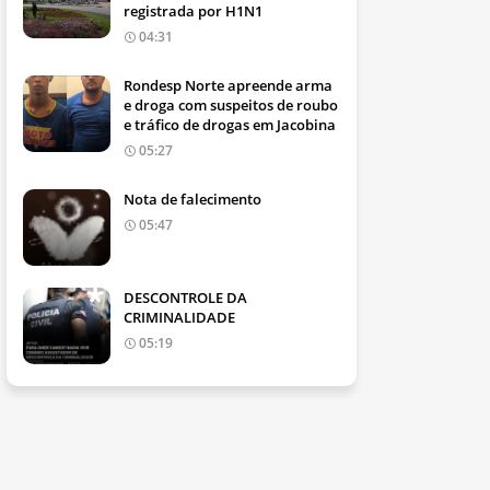
registrada por H1N1
04:31
Rondesp Norte apreende arma
e droga com suspeitos de roubo
e tráfico de drogas em Jacobina
05:27
Nota de falecimento
05:47
DESCONTROLE DA
CRIMINALIDADE
05:19