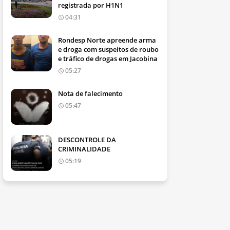
registrada por H1N1
04:31
Rondesp Norte apreende arma
e droga com suspeitos de roubo
e tráfico de drogas em Jacobina
05:27
Nota de falecimento
05:47
DESCONTROLE DA
CRIMINALIDADE
05:19