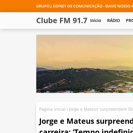
GRUPO J.SIDNEY DE COMUNICAÇÃO - BAIXE NOSSO A
Clube FM 91.7
Inicio
RÁDIO
PR
Página inicial
Jorge e Mateus surpreendem fãs
Jorge e Mateus surpreen
carreira: ‘Tempo indefini