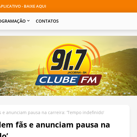
PLICATIVO - BAIXE AQUI
OGRAMAÇÃO
CONTATOS
 e anunciam pausa na carreira: ‘Tempo indefinido’
dem fãs e anunciam pausa na
do’