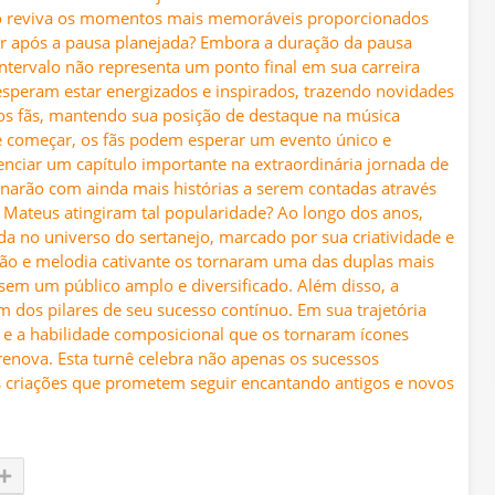
co reviva os momentos mais memoráveis proporcionados
ar após a pausa planejada? Embora a duração da pausa
 intervalo não representa um ponto final em sua carreira
 esperam estar energizados e inspirados, trazendo novidades
 os fãs, mantendo sua posição de destaque na música
de começar, os fãs podem esperar um evento único e
enciar um capítulo importante na extraordinária jornada de
narão com ainda mais histórias a serem contadas através
Mateus atingiram tal popularidade? Ao longo dos anos,
da no universo do sertanejo, marcado por sua criatividade e
ção e melodia cativante os tornaram uma das duplas mais
sem um público amplo e diversificado. Além disso, a
dos pilares de seu sucesso contínuo. Em sua trajetória
l e a habilidade composicional que os tornaram ícones
enova. Esta turnê celebra não apenas os sucessos
 criações que prometem seguir encantando antigos e novos