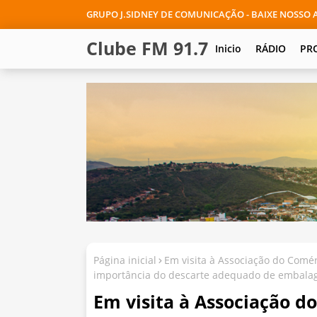
GRUPO J.SIDNEY DE COMUNICAÇÃO - BAIXE NOSSO A
Clube FM 91.7
Inicio
RÁDIO
PR
Página inicial
Em visita à Associação do Comér
importância do descarte adequado de embalag
Em visita à Associação d