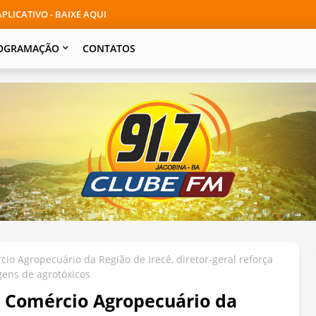
PLICATIVO - BAIXE AQUI
OGRAMAÇÃO
CONTATOS
cio Agropecuário da Região de Irecê, diretor-geral reforça
ens de agrotóxicos
o Comércio Agropecuário da