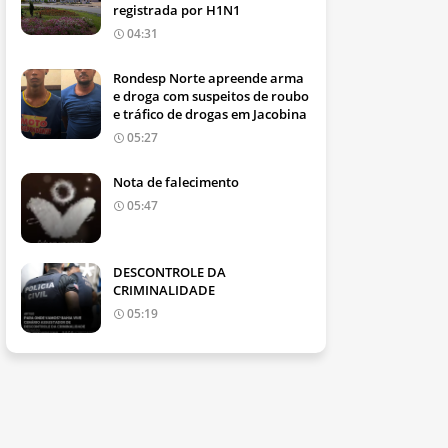
registrada por H1N1
04:31
Rondesp Norte apreende arma
e droga com suspeitos de roubo
e tráfico de drogas em Jacobina
05:27
Nota de falecimento
05:47
DESCONTROLE DA
CRIMINALIDADE
05:19