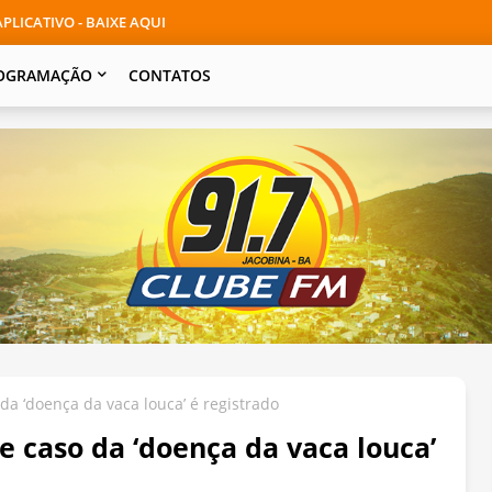
PLICATIVO - BAIXE AQUI
OGRAMAÇÃO
CONTATOS
da ‘doença da vaca louca’ é registrado
e caso da ‘doença da vaca louca’