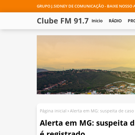
GRUPO J.SIDNEY DE COMUNICAÇÃO - BAIXE NOSSO A
Clube FM 91.7
Inicio
RÁDIO
PR
Página inicial
Alerta em MG: suspeita de caso 
Alerta em MG: suspeita d
é registrado