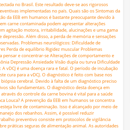
tectada no Brasil. Este resultado deve-se aos rigorosos
eventivas implementadas no país. Quais são os Sintomas da
ção da EEB em humanos é bastante preocupante devido à
mem carne contaminada podem apresentar alterações
uem agitação motora, irritabilidade, alucinações e uma gama
 e depressão. Além disso, a perda de memória e sensações
ervadas. Problemas neurológicos: Dificuldade de
s Perda de equilíbrio Rigidez muscular Problemas
ra pensar e concentrar-se Alterações de comportamento e
ônia Depressão Ansiedade Visão dupla ou turva Dificuldade
ue: A vDCJ é uma doença rara e fatal. O período de incubação
ste cura para a vDCJ. O diagnóstico é feito com base nos
 biópsia cerebral. Devido à falta de um diagnóstico preciso
tivos são fundamentais. O diagnóstico desta doença em
através do controle da carne bovina é vital para a saúde
aca Louca? A prevenção da EEB em humanos se concentra
esteja livre de contaminação. Isso é alcançado por meio de
manejo dos rebanhos. Assim, é possível reduzir
trabalho preventivo consiste em protocolos de vigilância
bre práticas seguras de alimentação animal. As autoridades