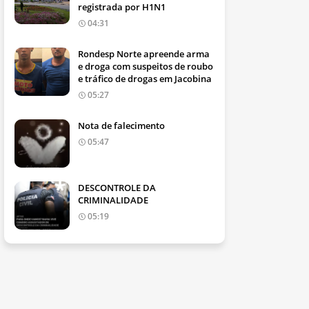
registrada por H1N1
04:31
Rondesp Norte apreende arma
e droga com suspeitos de roubo
e tráfico de drogas em Jacobina
05:27
Nota de falecimento
05:47
DESCONTROLE DA
CRIMINALIDADE
05:19