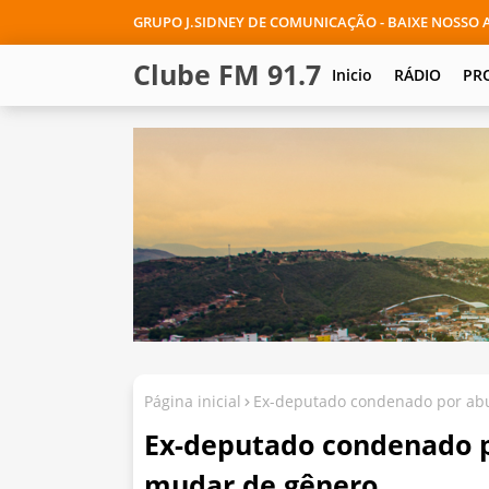
GRUPO J.SIDNEY DE COMUNICAÇÃO - BAIXE NOSSO A
Clube FM 91.7
Inicio
RÁDIO
PR
Página inicial
Ex-deputado condenado por abu
Ex-deputado condenado p
mudar de gênero