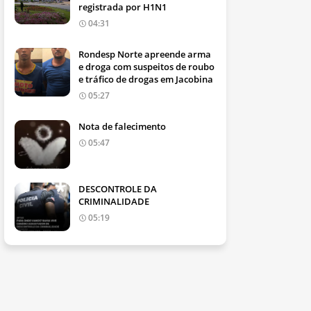
registrada por H1N1
04:31
Rondesp Norte apreende arma
e droga com suspeitos de roubo
e tráfico de drogas em Jacobina
05:27
Nota de falecimento
05:47
DESCONTROLE DA
CRIMINALIDADE
05:19