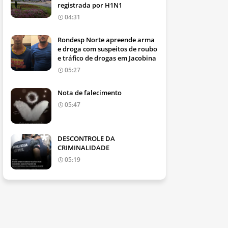
registrada por H1N1
04:31
Rondesp Norte apreende arma
e droga com suspeitos de roubo
e tráfico de drogas em Jacobina
05:27
Nota de falecimento
05:47
DESCONTROLE DA
CRIMINALIDADE
05:19