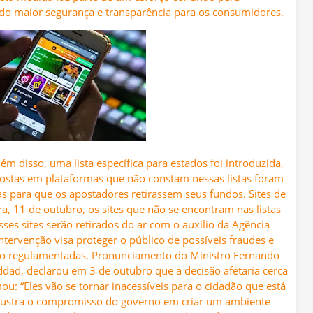
do maior segurança e transparência para os consumidores.
lém disso, uma lista específica para estados foi introduzida,
postas em plataformas que não constam nessas listas foram
nas para que os apostadores retirassem seus fundos. Sites de
ra, 11 de outubro, os sites que não se encontram nas listas
Esses sites serão retirados do ar com o auxílio da Agência
ntervenção visa proteger o público de possíveis fraudes e
 não regulamentadas. Pronunciamento do Ministro Fernando
ad, declarou em 3 de outubro que a decisão afetaria cerca
mou: “Eles vão se tornar inacessíveis para o cidadão que está
 ilustra o compromisso do governo em criar um ambiente