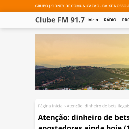
GRUPO J.SIDNEY DE COMUNICAÇÃO - BAIXE NOSSO A
Clube FM 91.7
Inicio
RÁDIO
PR
Página inicial
Atenção: dinheiro de bets ilegai
Atenção: dinheiro de bets
apostadores ainda hoje (