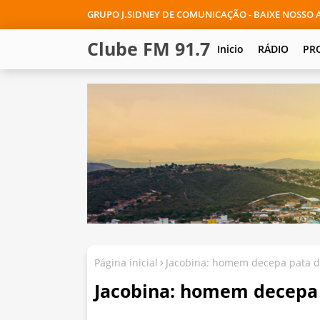
GRUPO J.SIDNEY DE COMUNICAÇÃO - BAIXE NOSSO A
Clube FM 91.7
Inicio
RÁDIO
PR
Página inicial
Jacobina: homem decepa pata de
Jacobina: homem decepa 