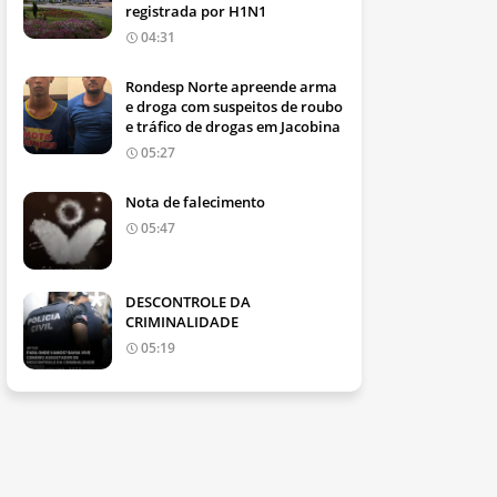
registrada por H1N1
04:31
Rondesp Norte apreende arma
e droga com suspeitos de roubo
e tráfico de drogas em Jacobina
05:27
Nota de falecimento
05:47
DESCONTROLE DA
CRIMINALIDADE
05:19