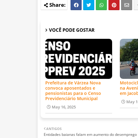
VOCÊ PODE GOSTAR
Prefeitura de Várzea Nova
Motocicl
convoca aposentados e
na Aveni
pensionistas para o Censo
em Jaco
Previdenciário Municipal
May 1
May 16, 2025
ANTIGOS
Entidades baianas falam em aumento do desemprego 