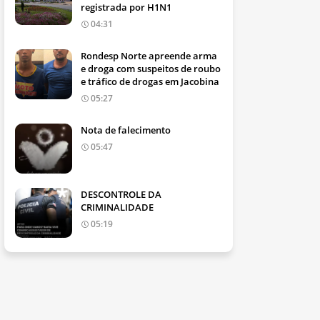
registrada por H1N1
04:31
Rondesp Norte apreende arma
e droga com suspeitos de roubo
e tráfico de drogas em Jacobina
05:27
Nota de falecimento
05:47
DESCONTROLE DA
CRIMINALIDADE
05:19