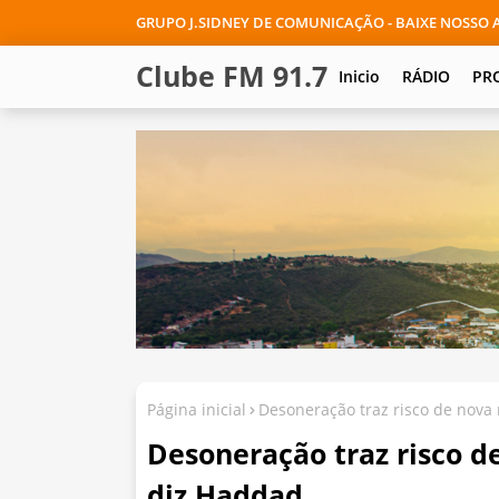
GRUPO J.SIDNEY DE COMUNICAÇÃO - BAIXE NOSSO A
Clube FM 91.7
Inicio
RÁDIO
PR
Página inicial
Desoneração traz risco de nova
Desoneração traz risco d
diz Haddad