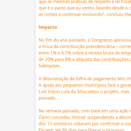
que as mesmas práticas de respeito à lei fiscal
que é o pacto que eu venho falando desde o 
as contas e continuar evoluindo”, concluiu H
Impacto
No fim do ano passado, o Congresso aprovou 
a troca da contribuição previdenciária – cor
entre 1% e 4,5% sobre a receita bruta de em
de 20% para 8% a alíquota das contribuições 
habitantes.
A desoneração da folha de pagamento tem impa
A ajuda aos pequenos municípios fará o gover
Luiz Inácio Lula da Silva vetou o projeto, m
passado.
Na semana passada, com base em uma ação da 
Zanin concedeu liminar suspendendo a desone
dos 11 ministros votaram por confirmar a sus
Ele tem até 90 dias para liberar o processo.