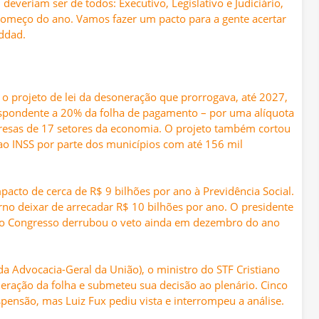
 deveriam ser de todos: Executivo, Legislativo e Judiciário,
começo do ano. Vamos fazer um pacto para a gente acertar
addad.
o projeto de lei da desoneração que prorrogava, até 2027,
respondente a 20% da folha de pagamento – por uma alíquota
presas de 17 setores da economia. O projeto também cortou
ao INSS por parte dos municípios com até 156 mil
cto de cerca de R$ 9 bilhões por ano à Previdência Social.
no deixar de arrecadar R$ 10 bilhões por ano. O presidente
as o Congresso derrubou o veto ainda em dezembro do ano
Advocacia-Geral da União), o ministro do STF Cristiano
ração da folha e submeteu sua decisão ao plenário. Cinco
pensão, mas Luiz Fux pediu vista e interrompeu a análise.