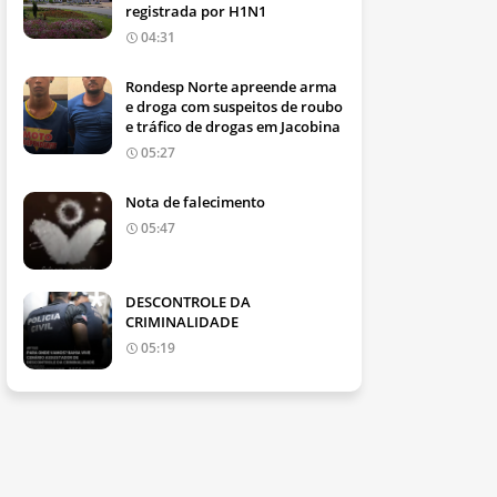
registrada por H1N1
04:31
Rondesp Norte apreende arma
e droga com suspeitos de roubo
e tráfico de drogas em Jacobina
05:27
Nota de falecimento
05:47
DESCONTROLE DA
CRIMINALIDADE
05:19