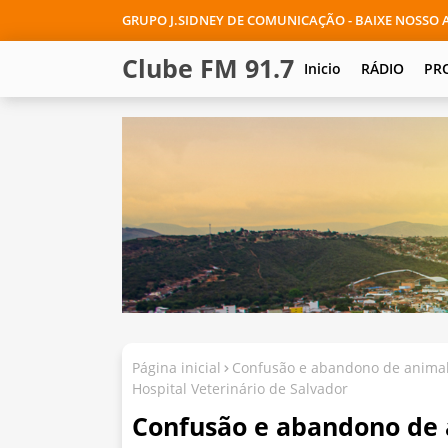
GRUPO J.SIDNEY DE COMUNICAÇÃO - BAIXE NOSSO A
Clube FM 91.7
Inicio
RÁDIO
PR
Página inicial
Confusão e abandono de animal 
Hospital Veterinário de Salvador
Confusão e abandono de 