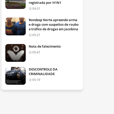
registrada por H1N1
04:31
Rondesp Norte apreende arma
e droga com suspeitos de roubo
e tráfico de drogas em Jacobina
05:27
Nota de falecimento
05:47
DESCONTROLE DA
CRIMINALIDADE
05:19