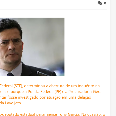
0
Federal (STF), determinou a abertura de um inquérito na
 Isso porque a Polícia Federal (PF) e a Procuradoria-Geral
entar fosse investigado por atuação em uma delação
da Lava Jato.
x-deputado estadual paranaense Tony Garcia. Na ocasião, o