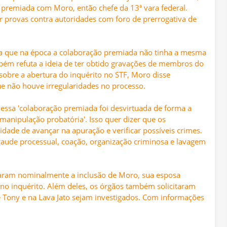
premiada com Moro, então chefe da 13ª vara federal.
provas contra autoridades com foro de prerrogativa de
ta que na época a colaboração premiada não tinha a mesma
bém refuta a ideia de ter obtido gravações de membros do
sobre a abertura do inquérito no STF, Moro disse
ue não houve irregularidades no processo.
 essa 'colaboração premiada foi desvirtuada de forma a
anipulação probatória'. Isso quer dizer que os
ade de avançar na apuração e verificar possíveis crimes.
fraude processual, coação, organização criminosa e lavagem
aram nominalmente a inclusão de Moro, sua esposa
no inquérito. Além deles, os órgãos também solicitaram
 Tony e na Lava Jato sejam investigados. Com informações