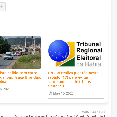
ista colide com carro
TRE-BA realiza plantão neste
da João Fraga Brandão,
sábado (17) para evitar
bina
cancelamento de títulos
eleitorais
6, 2025
May 16, 2025
MAIS RECENTES
ying
Mercado Financeiro: Banco Central Prevê Queda Da Inflação E