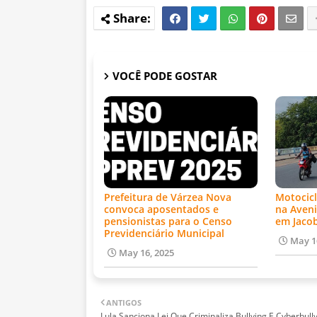
VOCÊ PODE GOSTAR
Prefeitura de Várzea Nova
Motocicl
convoca aposentados e
na Aveni
pensionistas para o Censo
em Jaco
Previdenciário Municipal
May 1
May 16, 2025
ANTIGOS
Lula Sanciona Lei Que Criminaliza Bullying E Cyberbull