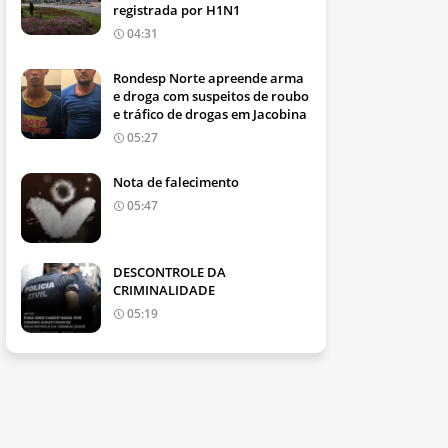
registrada por H1N1
04:31
Rondesp Norte apreende arma
e droga com suspeitos de roubo
e tráfico de drogas em Jacobina
05:27
Nota de falecimento
05:47
DESCONTROLE DA
CRIMINALIDADE
05:19