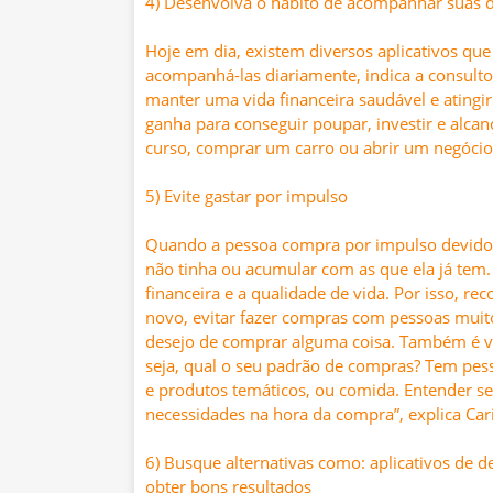
4) Desenvolva o hábito de acompanhar suas 
Hoje em dia, existem diversos aplicativos que
acompanhá-las diariamente, indica a consulto
manter uma vida financeira saudável e atingir
ganha para conseguir poupar, investir e alca
curso, comprar um carro ou abrir um negócio
5) Evite gastar por impulso
Quando a pessoa compra por impulso devido 
não tinha ou acumular com as que ela já tem.
financeira e a qualidade de vida. Por isso, r
novo, evitar fazer compras com pessoas muito
desejo de comprar alguma coisa. Também é vá
seja, qual o seu padrão de compras? Tem pes
e produtos temáticos, ou comida. Entender s
necessidades na hora da compra”, explica Car
6) Busque alternativas como: aplicativos de d
obter bons resultados