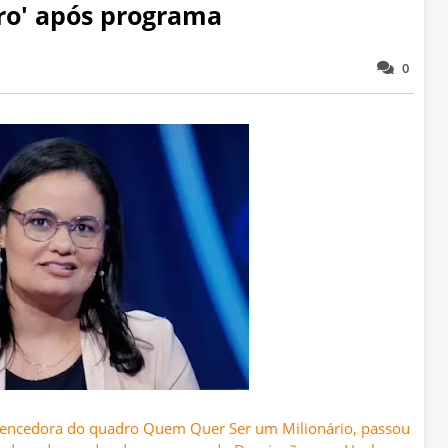
ro' após programa
0
ra vencedora do quadro Quem Quer Ser um Milionário, passou