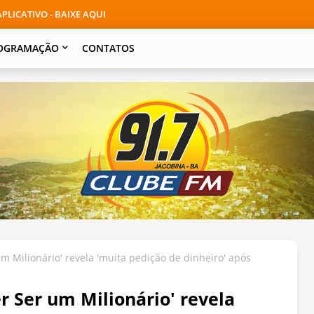
PLICATIVO - BAIXE AQUI
OGRAMAÇÃO
CONTATOS
 Milionário' revela 'muita pedição de dinheiro' após
 Ser um Milionário' revela