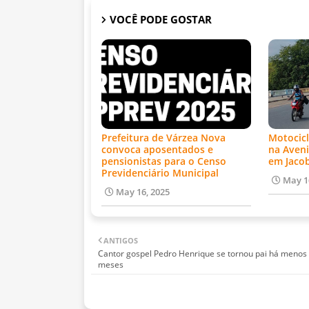
VOCÊ PODE GOSTAR
Prefeitura de Várzea Nova
Motocicl
convoca aposentados e
na Aveni
pensionistas para o Censo
em Jaco
Previdenciário Municipal
May 1
May 16, 2025
ANTIGOS
Cantor gospel Pedro Henrique se tornou pai há menos 
meses