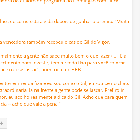
anhadora do quadro do programa do Domingão com Huck
lhes de como está a vida depois de ganhar o prêmio: "Muita
 vencedora também recebeu dicas de Gil do Vigor.
almente a gente não sabe muito bem o que fazer (...). Ela
cimento para investir, tem a renda fixa para você colocar
você não se lascar", orientou o ex-BBB.
mentos em renda fixa e eu sou como o Gil, eu sou pé no chão.
rdinária, lá na frente a gente pode se lascar. Prefiro ir
or, eu acolho realmente a dica do Gil. Acho que para quem
ia -- acho que vale a pena."