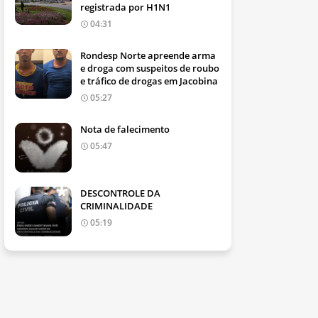
registrada por H1N1
04:31
Rondesp Norte apreende arma
e droga com suspeitos de roubo
e tráfico de drogas em Jacobina
05:27
Nota de falecimento
05:47
DESCONTROLE DA
CRIMINALIDADE
05:19