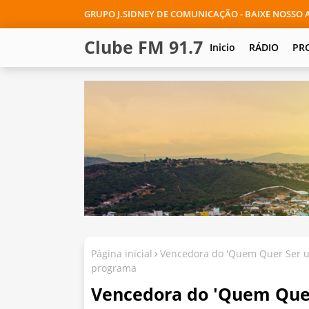
GRUPO J.SIDNEY DE COMUNICAÇÃO - BAIXE NOSSO A
Clube FM 91.7
Inicio
RÁDIO
PR
Página inicial
Vencedora do 'Quem Quer Ser um
programa
Vencedora do 'Quem Quer