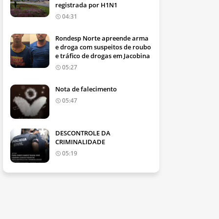
registrada por H1N1
04:31
Rondesp Norte apreende arma
e droga com suspeitos de roubo
e tráfico de drogas em Jacobina
05:27
Nota de falecimento
05:47
DESCONTROLE DA
CRIMINALIDADE
05:19