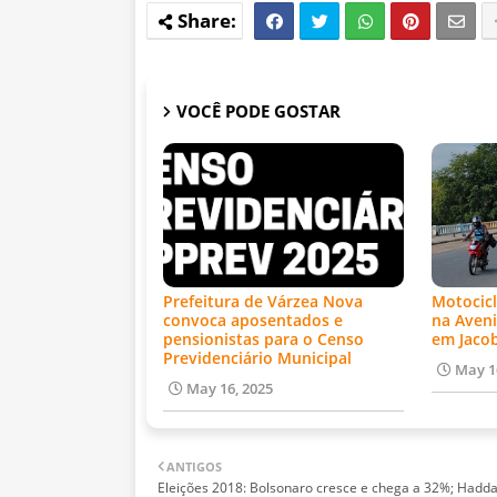
VOCÊ PODE GOSTAR
Prefeitura de Várzea Nova
Motocicl
convoca aposentados e
na Aveni
pensionistas para o Censo
em Jaco
Previdenciário Municipal
May 1
May 16, 2025
ANTIGOS
Eleições 2018: Bolsonaro cresce e chega a 32%; Hadd