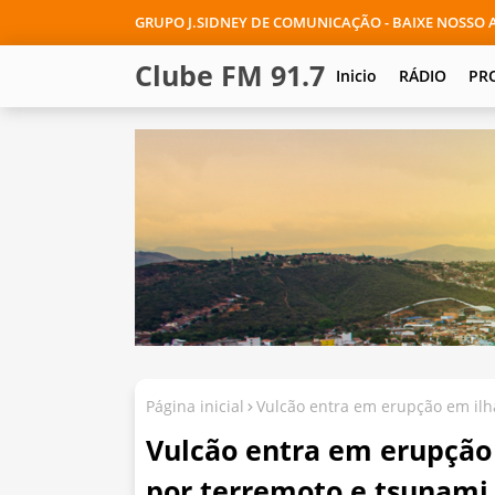
GRUPO J.SIDNEY DE COMUNICAÇÃO - BAIXE NOSSO A
Clube FM 91.7
Inicio
RÁDIO
PR
Página inicial
Vulcão entra em erupção em ilh
Vulcão entra em erupção 
por terremoto e tsunami