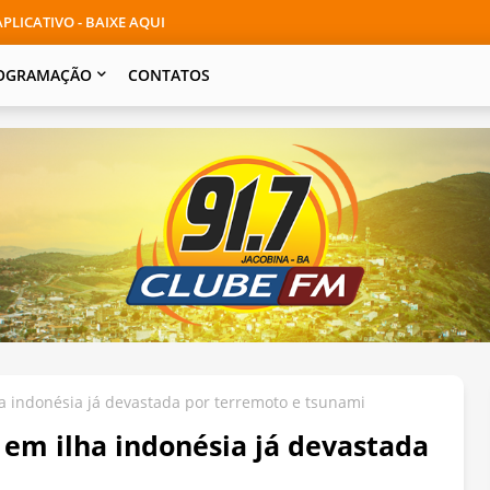
PLICATIVO - BAIXE AQUI
OGRAMAÇÃO
CONTATOS
a indonésia já devastada por terremoto e tsunami
em ilha indonésia já devastada