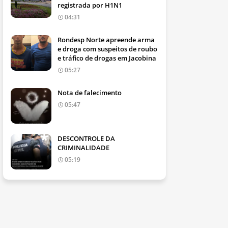
registrada por H1N1
04:31
Rondesp Norte apreende arma
e droga com suspeitos de roubo
e tráfico de drogas em Jacobina
05:27
Nota de falecimento
05:47
DESCONTROLE DA
CRIMINALIDADE
05:19