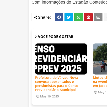
Com informações do Estadão Conteúd
VOCÊ PODE GOSTAR
Prefeitura de Várzea Nova
Motocicl
convoca aposentados e
na Aveni
pensionistas para o Censo
em Jaco
Previdenciário Municipal
May 1
May 16, 2025