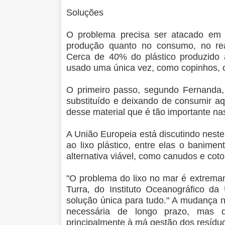
Soluções
O problema precisa ser atacado em v
produção quanto no consumo, no rea
Cerca de 40% do plástico produzido a
usado uma única vez, como copinhos, 
O primeiro passo, segundo Fernanda,
substituído e deixando de consumir aq
desse material que é tão importante nas
A União Europeia está discutindo nes
ao lixo plástico, entre elas o banime
alternativa viável, como canudos e coto
"O problema do lixo no mar é extrema
Turra, do Instituto Oceanográfico d
solução única para tudo." A mudança
necessária de longo prazo, mas q
principalmente à má gestão dos resíduo