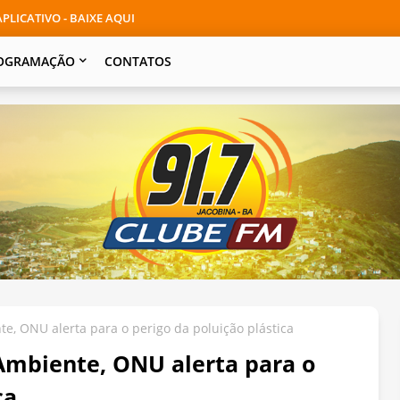
PLICATIVO - BAIXE AQUI
OGRAMAÇÃO
CONTATOS
e, ONU alerta para o perigo da poluição plástica
Ambiente, ONU alerta para o
ca