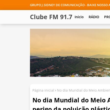
GRUPO J.SIDNEY DE COMUNICAÇÃO - BAIXE NOSSO A
Clube FM 91.7
Inicio
RÁDIO
PR
Página inicial
No dia Mundial do Meio Ambient
No dia Mundial do Meio 
perigo da poluição plásti