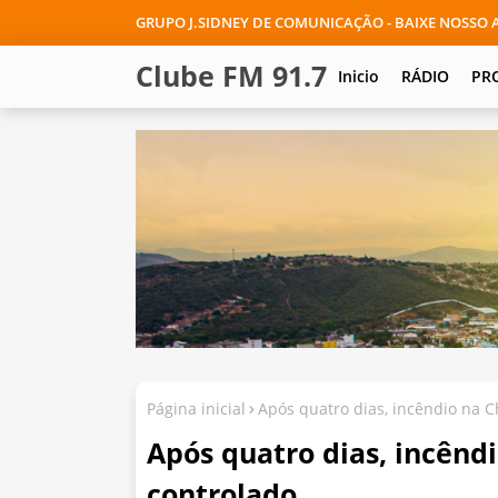
GRUPO J.SIDNEY DE COMUNICAÇÃO - BAIXE NOSSO A
Clube FM 91.7
Inicio
RÁDIO
PR
Página inicial
Após quatro dias, incêndio na 
Após quatro dias, incên
controlado