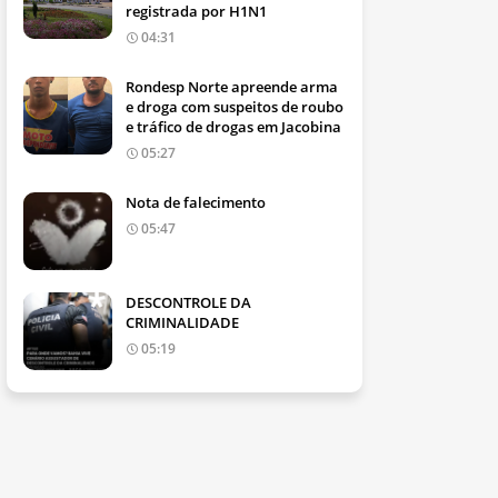
registrada por H1N1
04:31
Rondesp Norte apreende arma
e droga com suspeitos de roubo
e tráfico de drogas em Jacobina
05:27
Nota de falecimento
05:47
DESCONTROLE DA
CRIMINALIDADE
05:19